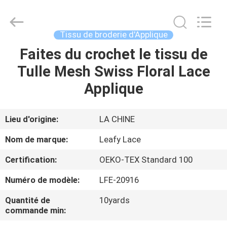
2026
Guangzhou
Leafy
Textiles
CO.,
Tissu de broderie d'Applique
Ltd..
All
Rights
Faites du crochet le tissu de
APERÇU
Reserved.
Tulle Mesh Swiss Floral Lace
PRODUITS
Applique
A
Lieu d'origine:
LA CHINE
PROPOS
Nom de marque:
Leafy Lace
DE
Certification:
OEKO-TEX Standard 100
NOUS
Numéro de modèle:
LFE-20916
VISITE
Quantité de
10yards
commande min:
D'USINE