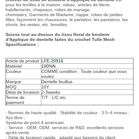
pour les textiles à la maison, rideau, articles de literie,
habillements, chapeaux, robes de mariage,
chemisiers, Garments de Madame, nappe, robes de petites
filles, façonnent les chaussures, le pantalon, les pantalons, les
shorts, les vestes, etc. femelles.
Suisse tout au-dessus du tissu floral de broderie
d'Applique de dentelle faites du crochet Tulle Mesh
Specifications :
Article de produit
LFE-20916
Matériel
100%N
Couleur
COMME condition ; Toute couleur que vous
voulez
Marque
Dentelle feuillue
MOQ
10
Y
Délai de livraison
2-3weeks
Terme de
T/T ; L/C etc.
paiement
-
Normes de haute qualité : Stabilité de couleur : 3.5~4 niveau ;
Azo libre ;
Système de point 4 américain.
- Service : OEM, ODM, services de R&D, excellents services
après-vente.
- Délai de livraison rapide : adapté aux besoins du client