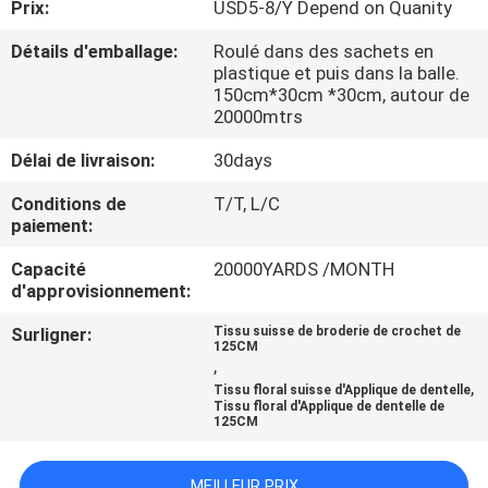
Prix:
USD5-8/Y Depend on Quanity
CONTRÔLE
Détails d'emballage:
Roulé dans des sachets en
plastique et puis dans la balle.
DE
150cm*30cm *30cm, autour de
20000mtrs
LA
QUALITÉ
Délai de livraison:
30days
Conditions de
T/T, L/C
paiement:
CONTACT
Capacité
20000YARDS /MONTH
d'approvisionnement:
NOUVELLES
Surligner:
Tissu suisse de broderie de crochet de
125CM
,
DEMANDE
,
Tissu floral suisse d'Applique de dentelle
DE
Tissu floral d'Applique de dentelle de
125CM
SOUMISSION
MEILLEUR PRIX