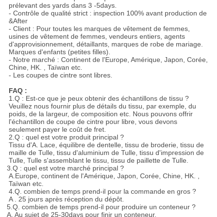
prélevant des yards dans 3 -5days.
- Contrôle de qualité strict : inspection 100% avant production de
&After
- Client : Pour toutes les marques de vêtement de femmes,
usines de vêtement de femmes, vendeurs entiers, agents
d'approvisionnement, détaillants, marques de robe de mariage.
Marques d'enfants (petites filles).
- Notre marché : Continent de l'Europe, Amérique, Japon, Corée,
Chine, HK. , Taïwan etc.
- Les coupes de cintre sont libres.
FAQ :
1.Q : Est-ce que je peux obtenir des échantillons de tissu ?
Veuillez nous fournir plus de détails du tissu, par exemple, du
poids, de la largeur, de composition etc. Nous pouvons offrir
l'échantillon de coupe de cintre pour libre, vous devons
seulement payer le coût de fret.
2.Q : quel est votre produit principal ?
Tissu d'A. Lace, équilibre de dentelle, tissu de broderie, tissu de
maille de Tulle, tissu d'aluminium de Tulle, tissu d'impression de
Tulle, Tulle s'assemblant le tissu, tissu de paillette de Tulle.
3.Q : quel est votre marché principal ?
A.Europe, continent de l'Amérique, Japon, Corée, Chine, HK. ,
Taïwan etc.
4.Q. combien de temps prend-il pour la commande en gros ?
A . 25 jours après réception du dépôt.
5.Q. combien de temps prend-il pour produire un conteneur ?
A. Au sujet de 25-30days pour finir un conteneur.