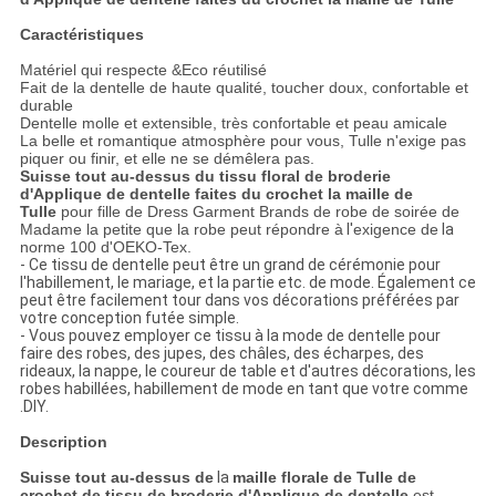
Caractéristiques
Matériel qui respecte &Eco réutilisé
Fait de la dentelle de haute qualité, toucher doux, confortable et
durable
Dentelle molle et extensible, très confortable et peau amicale
La belle et romantique atmosphère pour vous, Tulle n'exige pas
piquer ou finir, et elle ne se démêlera pas.
Suisse tout au-dessus du tissu floral de broderie
d'Applique de dentelle faites du crochet la maille de
Tulle
pour fille de Dress Garment Brands de robe de soirée de
Madame la petite que la robe peut répondre à
l'
exigence de
la
norme 100 d'OEKO-Tex.
- Ce tissu de dentelle peut être un grand de cérémonie pour
l'habillement, le mariage, et la partie etc. de mode. Également ce
peut être facilement tour dans vos décorations préférées par
votre conception futée simple.
- Vous pouvez employer ce tissu à la mode de dentelle pour
faire des robes, des jupes, des châles, des écharpes, des
rideaux, la nappe, le coureur de table et d'autres décorations, les
robes habillées, habillement de mode en tant que votre comme
.DIY.
Description
Suisse tout au-dessus de
la
maille florale de Tulle de
crochet de tissu de broderie d'Applique de dentelle
est