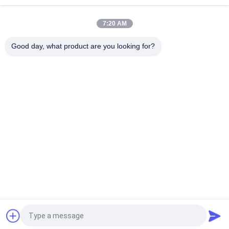
robe de soirée
7:20 AM
Tissu 100% d'Applique de dentelle de coupe de laser de
polyester pour la robe de mariage
Good day, what product are you looking for?
Catégories populaires
Tous
Tissu Brodé De 
Tissu Brodé De 
Dentelle
Paillette
Tissu Attaché De 
Tissu Floral De La 
Dentelle
Dentelle 3D
Équilibre De Dentelle 
Tissu Brodé D'oeillet
De Polyester
Tissu De Dentelle 
Tulle Mesh Fabric
De Bout Droit
Demandez un devis