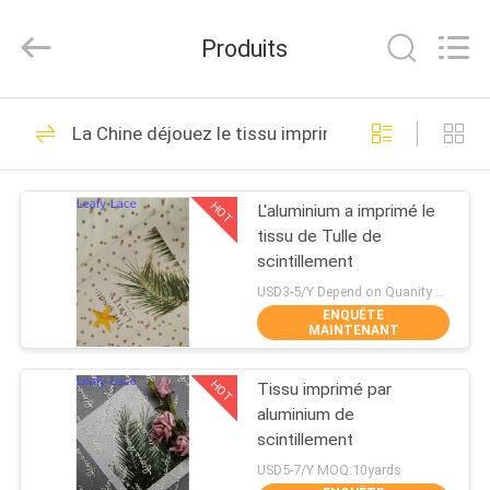
2026
Guangzhou
Leafy
Produits
Textiles
CO.,
Ltd..
All
Rights
APERÇU
280
Reserved.
La Chine déjouez le tissu imprimé
Tissu brodé de
PRODUITS
dentelle
HOT
L'aluminium a imprimé le
tissu de Tulle de
A
scintillement
PROPOS
USD3-5/Y Depend on Quanity MOQ:10yards
ENQUÊTE
DE
MAINTENANT
194
NOUS
Tissu brodé de
HOT
Tissu imprimé par
aluminium de
VISITE
paillette
scintillement
D'USINE
USD5-7/Y MOQ:10yards