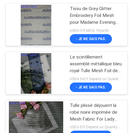
Tissu de Grey Glitter
20
Embroidery Foil Mesh
déjouez le tissu
pour Madame Evening
Dress
USD5-7/Y MOQ:10yards
imprimé
- JE NE SAIS PAS.
Le scintillement
assemblé métallique bleu
royal Tulle Mesh Foil de
39
dentelle a imprimé le
USD4.5-6/Y Depend on Quanity MOQ:10yards
Tissu perlé de
tissu
- JE NE SAIS PAS.
broderie
Tulle plissé déjouent la
robe noire imprimée de
Mesh Fabric For Lady
Evening de scintillement
USD3-5/Y Depend on Quanity MOQ:10yards