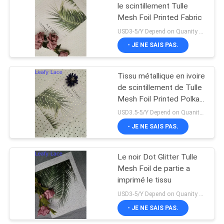
le scintillement Tulle
Mesh Foil Printed Fabric
18
USD3-5/Y Depend on Quanity MOQ:10yards
Tissu de dentelle de
- JE NE SAIS PAS.
bout droit
Tissu métallique en ivoire
de scintillement de Tulle
Mesh Foil Printed Polka
Dot
USD3.5-5/Y Depend on Quanity MOQ:10yards
- JE NE SAIS PAS.
62
Le noir Dot Glitter Tulle
Tulle Mesh Fabric
Mesh Foil de partie a
imprimé le tissu
USD3-5/Y Depend on Quanity MOQ:10yards
- JE NE SAIS PAS.