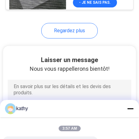
- JE NE SAIS PAS.
21
tissu plissé de
dentelle
Regardez plus
Laisser un message
Nous vous rappellerons bientôt!
22
Tissu coloré de
broderie
kathy
3:57 AM
43