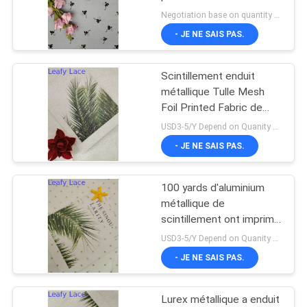
PLAN
Negotiation base on quantity MOQ:10yards
- JE NE SAIS PAS.
DU
14
SITE
équilibre de dentelle
Scintillement enduit
métallique Tulle Mesh
de polyester
POLITIQUE
Foil Printed Fabric de
rose
DE
USD3-5/Y Depend on Quanity MOQ:10yards
- JE NE SAIS PAS.
CONFIDENTIALITÉ
100 yards d'aluminium
29
métallique de
scintillement ont imprimé
Tissu brodé d'oeillet
la polka ene ivoire Dot
USD3-5/Y Depend on Quanity MOQ:10yards
Fabric
- JE NE SAIS PAS.
Lurex métallique a enduit