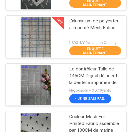
ENQUÊTE
MAINTENANT
CONTRÔLE
HOT
L'aluminium de polyester
DE
50
a imprimé Mesh Fabric
LA
Tissu attaché de
QUALITÉ
USD3-4/Y Depend on Quanity MOQ:10yards
dentelle
ENQUÊTE
MAINTENANT
CONTACT
Le contrôleur Tulle de
145CM Digital déjouent
NOUVELLES
la dentelle imprimée de
47
tissu d'enfant de tissu
Négociable MOQ:10yards
tissu floral de la
DEMANDE
- JE NE SAIS PAS.
DE
dentelle 3D
Couleur Mesh Foil
SOUMISSION
Printed Fabric assemblé
par 130CM de marine