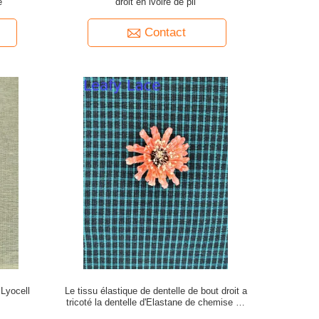
e
droit en ivoire de pli
Contact
 Lyocell
Le tissu élastique de dentelle de bout droit a
tricoté la dentelle d'Elastane de chemise de
tissu de maille