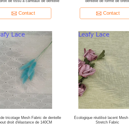
droit de tissu à carreaux de dentelle
dentelle de forme de tirett
Contact
Contact
de tricotage Mesh Fabric de dentelle
Écologique réutilisé lacent Mesh
bout droit d'élastance de 140CM
Stretch Fabric