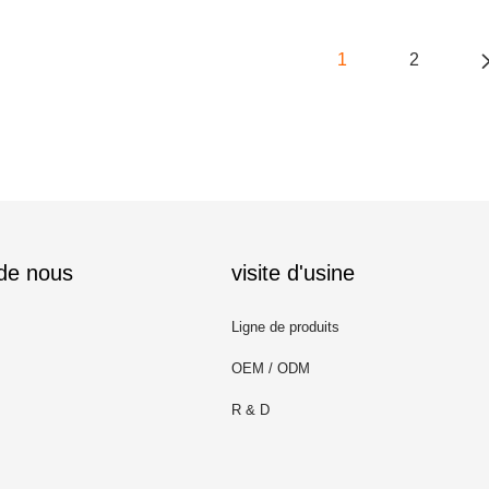
1
2
 de nous
visite d'usine
Ligne de produits
OEM / ODM
R & D