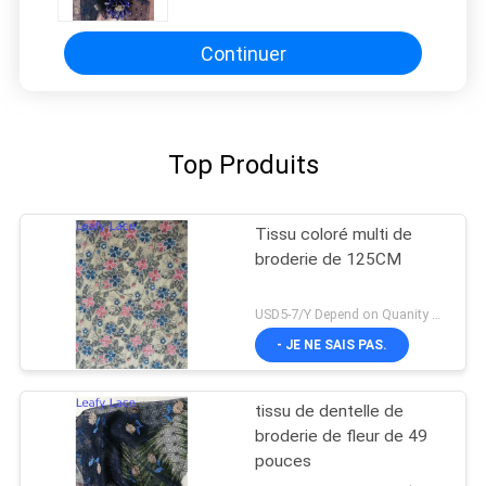
Continuer
Top Produits
Tissu coloré multi de
broderie de 125CM
USD5-7/Y Depend on Quanity MOQ:10yards
- JE NE SAIS PAS.
tissu de dentelle de
broderie de fleur de 49
pouces