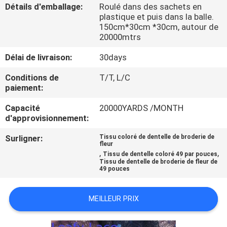
Détails d'emballage:
Roulé dans des sachets en
plastique et puis dans la balle.
CONTRÔLE
150cm*30cm *30cm, autour de
20000mtrs
DE
LA
Délai de livraison:
30days
QUALITÉ
Conditions de
T/T, L/C
paiement:
CONTACT
Capacité
20000YARDS /MONTH
d'approvisionnement:
NOUVELLES
Surligner:
Tissu coloré de dentelle de broderie de
fleur
,
,
Tissu de dentelle coloré 49 par pouces
Tissu de dentelle de broderie de fleur de
49 pouces
DEMANDE
DE
MEILLEUR PRIX
SOUMISSION