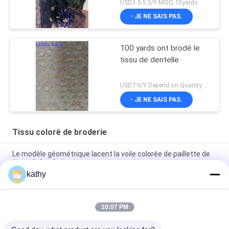
USD3.5-5.5/Y MOQ:10yards
- JE NE SAIS PAS.
100 yards ont brodé le
tissu de dentelle
USD7-9/Y Depend on Quanity MOQ:10yards
- JE NE SAIS PAS.
Tissu coloré de broderie
Le modèle géométrique lacent la voile colorée de paillette de
tissu de broderie
kathy
La dentelle florale a coloré le tissu de vêtement de femmes de
tissu de broderie
10:07 PM
Tissu coloré métallique de broderie de Lurex de forme d'étoile
pour la robe de petite fille