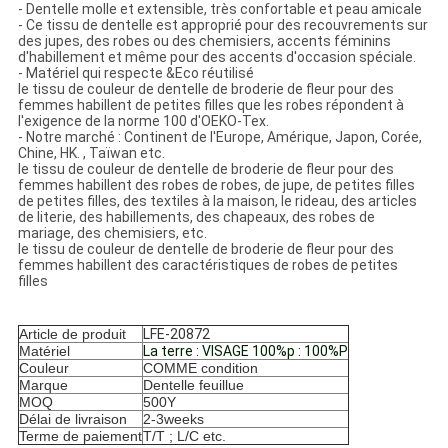
-
Dentelle molle et extensible, très confortable et peau amicale
- Ce tissu de dentelle est approprié pour des recouvrements sur
des jupes, des robes ou des chemisiers, accents féminins
d'habillement et même pour des accents d'occasion spéciale.
- Matériel qui respecte &Eco réutilisé
le tissu de couleur de dentelle de broderie de fleur pour des
femmes habillent de petites filles que les robes répondent à
l'exigence de la norme 100 d'OEKO-Tex.
- Notre marché : Continent de l'Europe, Amérique, Japon, Corée,
Chine, HK. , Taïwan etc.
le tissu de couleur de dentelle de broderie de fleur pour des
femmes habillent des robes de robes, de jupe, de petites filles
de petites filles, des textiles à la maison, le rideau, des articles
de literie, des habillements, des chapeaux, des robes de
mariage, des chemisiers, etc.
le tissu de couleur de dentelle de broderie de fleur pour des
femmes habillent des caractéristiques de robes de petites
filles
Article de produit
LFE-20872
Matériel
La terre : VISAGE 100%p : 100%P
Couleur
COMME condition
Marque
Dentelle feuillue
MOQ
500Y
Délai de livraison
2-3weeks
Terme de paiement
T/T ; L/C etc.