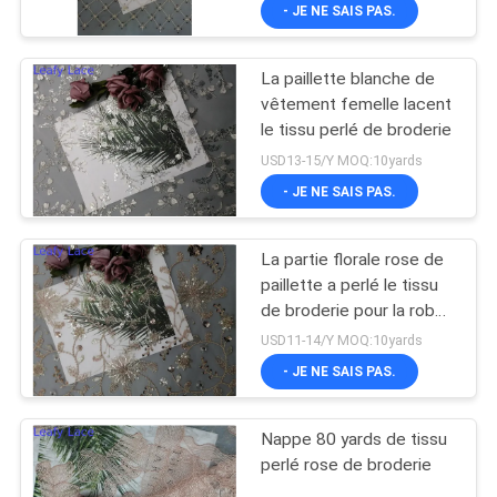
- JE NE SAIS PAS.
CONTRÔLE
La paillette blanche de
DE
vêtement femelle lacent
LA
le tissu perlé de broderie
QUALITÉ
USD13-15/Y MOQ:10yards
- JE NE SAIS PAS.
CONTACT
La partie florale rose de
paillette a perlé le tissu
NOUVELLES
de broderie pour la robe
de mariage
USD11-14/Y MOQ:10yards
DEMANDE
- JE NE SAIS PAS.
DE
Nappe 80 yards de tissu
SOUMISSION
perlé rose de broderie