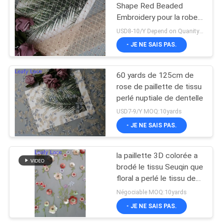
Shape Red Beaded
Embroidery pour la robe
de soirée
USD8-10/Y Depend on Quanity MOQ:10yards
- JE NE SAIS PAS.
60 yards de 125cm de
rose de paillette de tissu
perlé nuptiale de dentelle
USD7-9/Y MOQ:10yards
- JE NE SAIS PAS.
la paillette 3D colorée a
brodé le tissu Seuqin que
floral a perlé le tissu de
dentelle
Négociable MOQ:10yards
- JE NE SAIS PAS.