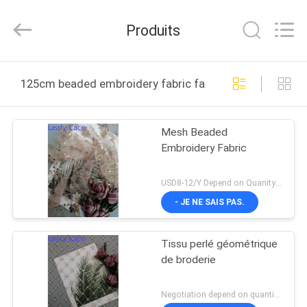
2026
Guangzhou
Leafy
Produits
Textiles
CO.,
Ltd..
All
Rights
APERÇU
Reserved.
125cm beaded embroidery fabric fabrication en ligne
PRODUITS
Mesh Beaded
Embroidery Fabric
A
PROPOS
USD8-12/Y Depend on Quanity MOQ:10yards
DE
- JE NE SAIS PAS.
NOUS
Tissu perlé géométrique
de broderie
VISITE
D'USINE
Negotiation depend on quantity MOQ:10yards