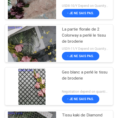
PLAN
USD8-10/Y Depend on Quanity MOQ:10yards
- JE NE SAIS PAS.
DU
SITE
La partie florale de 2
Colorway a perlé le tissu
POLITIQUE
de broderie
DE
USD9-11/Y Depend on Quanity MOQ:10yards
- JE NE SAIS PAS.
CONFIDENTIALITÉ
Geo blanc a perlé le tissu
de broderie
Negotiation depend on quantity MOQ:10yards
- JE NE SAIS PAS.
Tissu kaki de Diamond