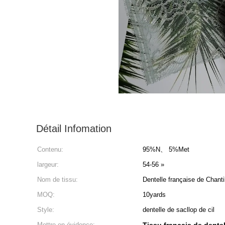
Détail Infomation
Contenu:
95%N、 5%Met
largeur:
54-56 »
Nom de tissu:
Dentelle française de Chanti
MOQ:
10yards
Style:
dentelle de sacllop de cil
Mettre en évidence: