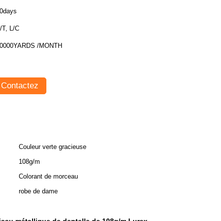
0days
/T, L/C
0000YARDS /MONTH
Contactez
Couleur verte gracieuse
108g/m
Colorant de morceau
robe de dame