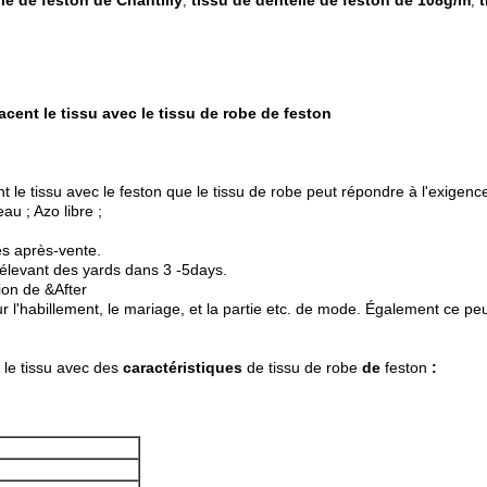
le de feston de Chantilly
tissu de dentelle de feston de 108g/m
t
,
,
acent le tissu avec le tissu de robe de feston
cent le tissu avec le feston que le tissu de robe peut répondre à l'exig
au ; Azo libre ;
es après-vente.
prélevant des yards dans 3 -5days.
ion de &After
r l'habillement, le mariage, et la partie etc. de mode. Également ce pe
t le tissu avec des
caractéristiques
de tissu de robe
de
feston
: