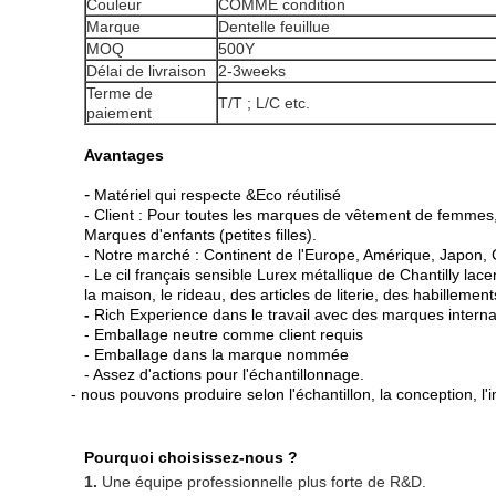
Couleur
COMME condition
Marque
Dentelle feuillue
MOQ
500Y
Délai de livraison
2-3weeks
Terme de
T/T ; L/C etc.
paiement
Avantages
-
Matériel qui respecte &Eco réutilisé
- Client : Pour toutes les marques de vêtement de femmes
Marques d'enfants (petites filles).
- Notre marché : Continent de l'Europe, Amérique, Japon, 
- Le cil français sensible Lurex métallique de Chantilly lac
la maison, le rideau, des articles de literie, des habillem
-
Rich Experience dans le travail avec des marques interna
- Emballage neutre comme client requis
- Emballage dans la marque nommée
- Assez d'actions pour l'échantillonnage.
- nous pouvons produire selon l'échantillon, la conception, l'
Pourquoi choisissez-nous ?
1.
Une équipe professionnelle plus forte de R&D.