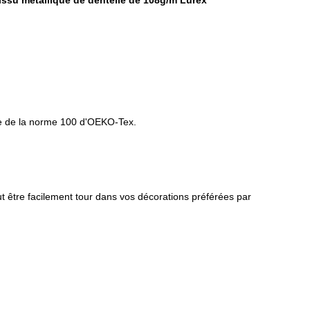
issu métallique de dentelle de 108g/m Lurex
ence de la norme 100 d'OEKO-Tex.
ut être facilement tour dans vos décorations préférées par