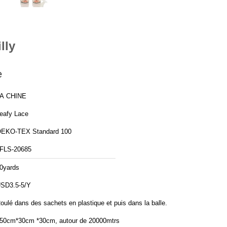
lly
e
A CHINE
eafy Lace
EKO-TEX Standard 100
FLS-20685
0yards
SD3.5-5/Y
oulé dans des sachets en plastique et puis dans la balle.
50cm*30cm *30cm, autour de 20000mtrs