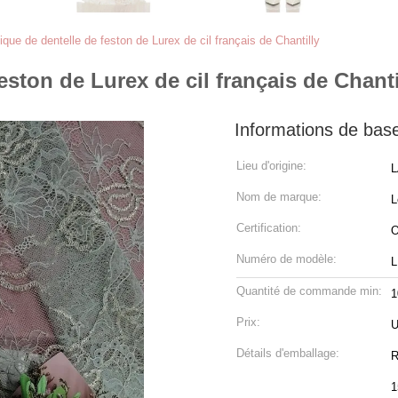
ique de dentelle de feston de Lurex de cil français de Chantilly
eston de Lurex de cil français de Chanti
Informations de bas
Lieu d'origine:
L
Nom de marque:
L
Certification:
O
Numéro de modèle:
L
Quantité de commande min:
1
Prix:
U
Détails d'emballage:
R
1