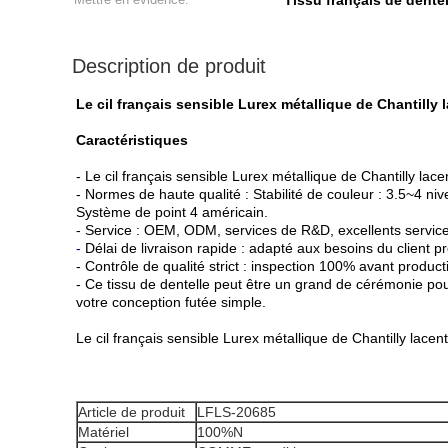
Tissu français de dentel
Description de produit
Le cil français sensible Lurex métallique de Chantilly l
Caractéristiques
- Le cil français sensible Lurex métallique de Chantilly la
- Normes de haute qualité : Stabilité de couleur : 3.5~4 nive
Système de point 4 américain.
- Service : OEM, ODM, services de R&D, excellents servic
-
Délai de livraison rapide : adapté aux besoins du client 
- Contrôle de qualité strict : inspection 100% avant product
- Ce tissu de dentelle peut être un grand de cérémonie pou
votre conception futée simple.
Le cil français sensible Lurex métallique de Chantilly lacen
Article de produit
LFLS-20685
Matériel
100%N