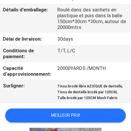
Détails d'emballage:
Roulé dans des sachets en
CONTRÔLE
plastique et puis dans la balle.
150cm*30cm *30cm, autour de
DE
20000mtrs
LA
Délai de livraison:
30days
QUALITÉ
Conditions de
T/T, L/C
paiement:
CONTACT
Capacité
20000YARDS /MONTH
d'approvisionnement:
NOUVELLES
Surligner:
,
Tissu brodé libre AZOÏQUE de dentelle
,
Tissu de dentelle brodé par 125CM
DEMANDE
Tulle brodé par 125CM Mesh Fabric
DE
MEILLEUR PRIX
SOUMISSION