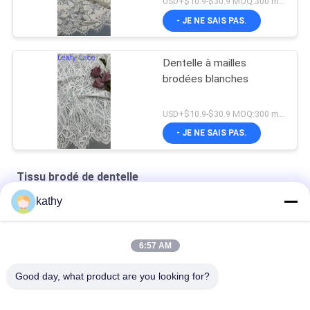
USD+$10.9-$30.9 MOQ:300 mètres
- JE NE SAIS PAS.
Dentelle à mailles
brodées blanches
USD+$10.9-$30.9 MOQ:300 mètres
- JE NE SAIS PAS.
Tissu brodé de dentelle
kathy
Tissu en dentelle blanc Dentelle brodée Design personnalisé
Vêtements de beauté floraux de bonne qualité
6:57 AM
Le polyester en nylon a brodé le tissu de dentelle
Good day, what product are you looking for?
Catégories populaires
Tous