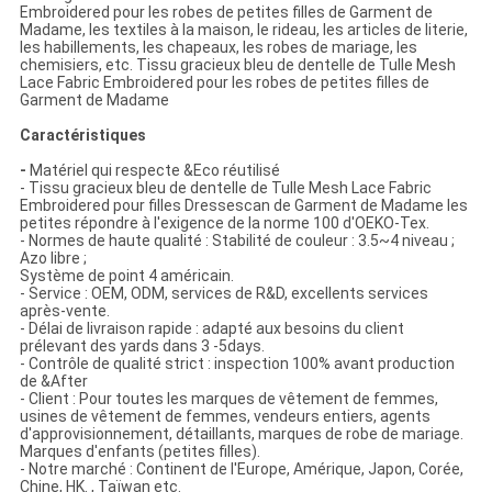
Embroidered pour les robes de petites filles de Garment de
Madame, les textiles à la maison, le rideau, les articles de literie,
les habillements, les chapeaux, les robes de mariage, les
chemisiers, etc. Tissu gracieux bleu de dentelle de Tulle Mesh
Lace Fabric Embroidered pour les robes de petites filles de
Garment de Madame
Caractéristiques
-
Matériel qui respecte &Eco réutilisé
- Tissu gracieux bleu de dentelle de Tulle Mesh Lace Fabric
Embroidered pour filles Dressescan de Garment de Madame les
petites répondre à l'exigence de la norme 100 d'OEKO-Tex.
- Normes de haute qualité : Stabilité de couleur : 3.5~4 niveau ;
Azo libre ;
Système de point 4 américain.
- Service : OEM, ODM, services de R&D, excellents services
après-vente.
- Délai de livraison rapide : adapté aux besoins du client
prélevant des yards dans 3 -5days.
- Contrôle de qualité strict : inspection 100% avant production
de &After
- Client : Pour toutes les marques de vêtement de femmes,
usines de vêtement de femmes, vendeurs entiers, agents
d'approvisionnement, détaillants, marques de robe de mariage.
Marques d'enfants (petites filles).
- Notre marché : Continent de l'Europe, Amérique, Japon, Corée,
Chine, HK. , Taïwan etc.