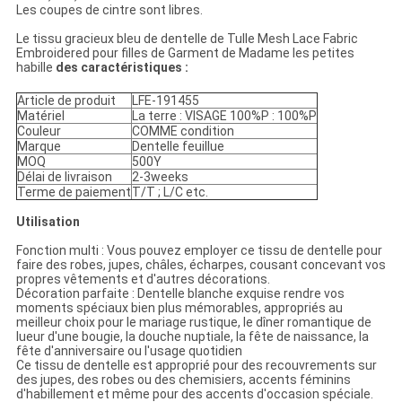
Les coupes de cintre sont libres.
Le tissu gracieux bleu de dentelle de Tulle Mesh Lace Fabric
Embroidered pour filles de Garment de Madame les petites
habille
des caractéristiques :
Article de produit
LFE-191455
Matériel
La terre : VISAGE 100%P : 100%P
Couleur
COMME condition
Marque
Dentelle feuillue
MOQ
500Y
Délai de livraison
2-3weeks
Terme de paiement
T/T ; L/C etc.
Utilisation
Fonction multi : Vous pouvez employer ce tissu de dentelle pour
faire des robes, jupes, châles, écharpes, cousant concevant vos
propres vêtements et d'autres décorations.
Décoration parfaite : Dentelle blanche exquise rendre vos
moments spéciaux bien plus mémorables, appropriés au
meilleur choix pour le mariage rustique, le dîner romantique de
lueur d'une bougie, la douche nuptiale, la fête de naissance, la
fête d'anniversaire ou l'usage quotidien
Ce tissu de dentelle est approprié pour des recouvrements sur
des jupes, des robes ou des chemisiers, accents féminins
d'habillement et même pour des accents d'occasion spéciale.