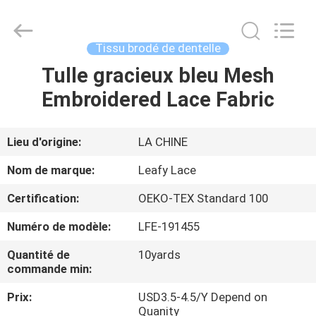
2026
Guangzhou
Leafy
Textiles
CO.,
Tissu brodé de dentelle
Ltd..
All
Rights
Tulle gracieux bleu Mesh
APERÇU
Reserved.
Embroidered Lace Fabric
PRODUITS
Lieu d'origine:
LA CHINE
A
Nom de marque:
Leafy Lace
PROPOS
Certification:
OEKO-TEX Standard 100
DE
Numéro de modèle:
LFE-191455
NOUS
Quantité de
10yards
commande min:
VISITE
Prix:
USD3.5-4.5/Y Depend on
D'USINE
Quanity