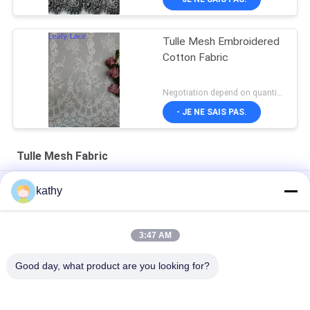
Tulle Mesh Embroidered
Cotton Fabric
Negotiation depend on quantity MOQ:10yards
- JE NE SAIS PAS.
Tulle Mesh Fabric
La dentelle colorée de voile a brodé Tulle Mesh Fabric
kathy
Tissu brodé de literie de Tulle Mesh Fabric Garden Flower Lace
3:47 AM
L'étoile métallique forment Tulle Mesh Fabric Women Dress
Foil imprimant le revêtement
Good day, what product are you looking for?
Catégories populaires
Tous