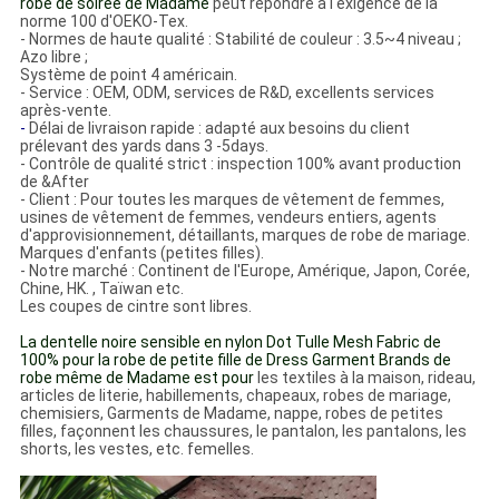
robe de soirée de Madame
peut répondre à
l'
exigence de
la
norme 100 d'OEKO-Tex.
- Normes de haute qualité : Stabilité de couleur : 3.5~4 niveau ;
Azo libre ;
Système de point 4 américain.
- Service : OEM, ODM, services de R&D, excellents services
après-vente.
-
Délai de livraison rapide : adapté aux besoins du client
prélevant des yards dans 3 -5days.
- Contrôle de qualité strict : inspection 100% avant production
de &After
- Client : Pour toutes les marques de vêtement de femmes,
usines de vêtement de femmes, vendeurs entiers, agents
d'approvisionnement, détaillants, marques de robe de mariage.
Marques d'enfants (petites filles).
- Notre marché : Continent de l'Europe, Amérique, Japon, Corée,
Chine, HK. , Taïwan etc.
Les coupes de cintre sont libres.
La dentelle noire sensible en nylon Dot Tulle Mesh Fabric de
100% pour la robe de petite fille de Dress Garment Brands de
robe même de Madame est pour
les textiles à la maison, rideau,
articles de literie, habillements, chapeaux, robes de mariage,
chemisiers, Garments de Madame, nappe, robes de petites
filles, façonnent les chaussures, le pantalon, les pantalons, les
shorts, les vestes, etc. femelles.