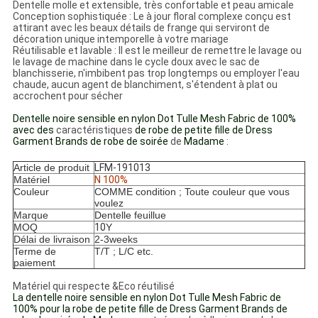
Dentelle molle et extensible, très confortable et peau amicale
Conception sophistiquée : Le à jour floral complexe conçu est
attirant avec les beaux détails de frange qui serviront de
décoration unique intemporelle à votre mariage
Réutilisable et lavable : Il est le meilleur de remettre le lavage ou
le lavage de machine dans le cycle doux avec le sac de
blanchisserie, n'imbibent pas trop longtemps ou employer l'eau
chaude, aucun agent de blanchiment, s'étendent à plat ou
accrochent pour sécher
Dentelle noire sensible en nylon Dot Tulle Mesh Fabric de 100%
avec des
caractéristiques
de robe de petite fille de Dress
Garment Brands de robe de soirée
de
Madame
:
Article de produit
LFM-191013
Matériel
N
100%
Couleur
COMME condition ; Toute couleur que vous
voulez
Marque
Dentelle feuillue
MOQ
10
Y
Délai de livraison
2-3weeks
Terme de
T/T ; L/C etc.
paiement
Matériel qui respecte &Eco réutilisé
La dentelle noire sensible en nylon Dot Tulle Mesh Fabric de
100% pour la robe de petite fille de Dress Garment Brands de