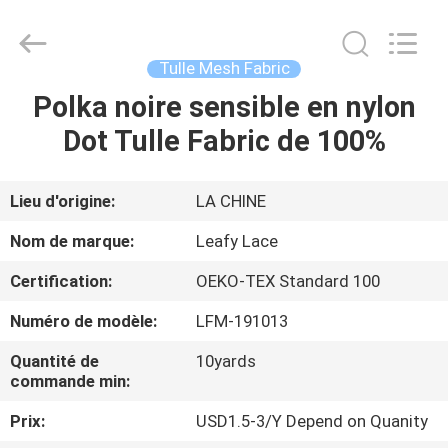
2026
Guangzhou
Leafy
Textiles
CO.,
Tulle Mesh Fabric
Ltd..
All
Rights
Polka noire sensible en nylon
APERÇU
Reserved.
Dot Tulle Fabric de 100%
PRODUITS
Lieu d'origine:
LA CHINE
A
Nom de marque:
Leafy Lace
PROPOS
Certification:
OEKO-TEX Standard 100
DE
Numéro de modèle:
LFM-191013
NOUS
Quantité de
10yards
commande min:
VISITE
Prix:
USD1.5-3/Y Depend on Quanity
D'USINE