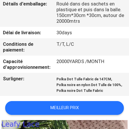
Détails d'emballage:
Roulé dans des sachets en
plastique et puis dans la balle.
CONTRÔLE
150cm*30cm *30cm, autour de
20000mtrs
DE
LA
Délai de livraison:
30days
QUALITÉ
Conditions de
T/T, L/C
paiement:
CONTACT
Capacité
20000YARDS /MONTH
d'approvisionnement:
NOUVELLES
Surligner:
,
Polka Dot Tulle Fabric de 147CM
,
Polka noire en nylon Dot Tulle de 100%
Polka noire Dot Tulle Fabric
DEMANDE
DE
MEILLEUR PRIX
SOUMISSION