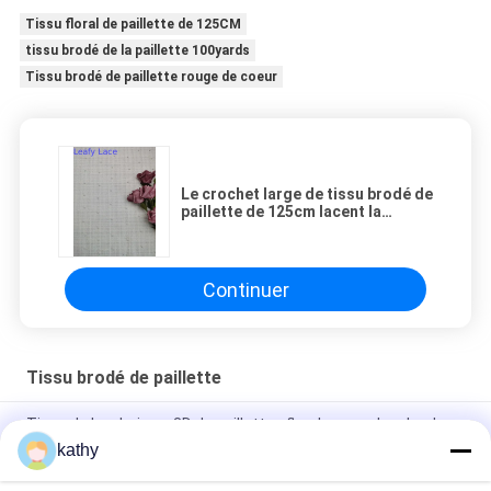
Tissu floral de paillette de 125CM
tissu brodé de la paillette 100yards
Tissu brodé de paillette rouge de coeur
Le crochet large de tissu brodé de
paillette de 125cm lacent la
broderie de Tulle
Continuer
Tissu brodé de paillette
Tissu de broderie en 3D de paillettes florales pour la robe de
fête d'anniversaire
kathy
Couleur papillon de haute qualité douce paille brodée tissu