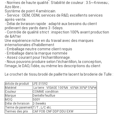
- Normes de haute qualité : Stabilité de couleur : 3.5~4 niveau ;
Azo libre ;
Système de point 4 américain.
- Service : OEM, ODM, services de R&D, excellents services
après-vente.
- Délai de livraison rapide : adapté aux besoins du client
prélevant des yards dans 3 -5days.
- Contrôle de qualité strict : inspection 100% avant production
de &After
Une expérience riche en du travail avec des marques
internationales d'habillement
- Emballage neutre comme client requis
- Emballage dans la marque nommée
- Assez courant pour l'échantillonnage.
- Nous pouvons produire selon l'échantillon, la conception,
l'image, le DAO, l'idée, ou même les descriptions du client
Le crochet de tissu brodé de paillette lacent la broderie de Tulle :
Article de produit
LFE-31592
Matériel
La terre : VISAGE 100%N : 65%N 30%P 5%Pet
Couleur
COMME condition
Marque
Dentelle feuillue
MOQ
500Y
Délai de livraison
2-3weeks
Terme de paiement
T/T ; L/C etc.
Termes des prix
CAF FOB CNF DDP DDU EXW