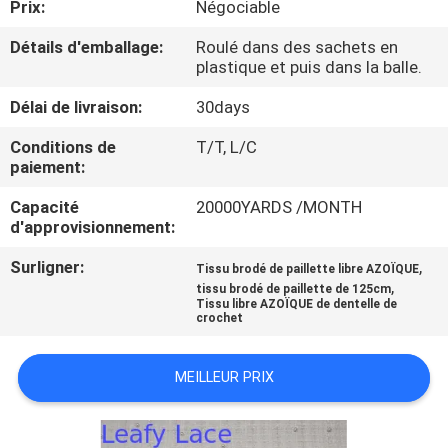
Prix:
Négociable
CONTRÔLE
Détails d'emballage:
Roulé dans des sachets en
plastique et puis dans la balle.
DE
Délai de livraison:
30days
LA
QUALITÉ
Conditions de
T/T, L/C
paiement:
Capacité
20000YARDS /MONTH
CONTACT
d'approvisionnement:
Surligner:
,
Tissu brodé de paillette libre AZOÏQUE
NOUVELLES
,
tissu brodé de paillette de 125cm
Tissu libre AZOÏQUE de dentelle de
crochet
DEMANDE
DE
MEILLEUR PRIX
SOUMISSION