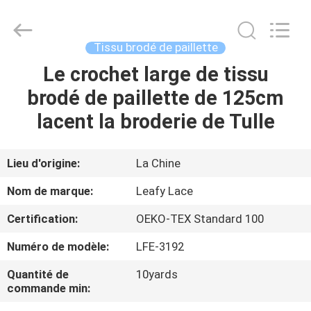
2026
Guangzhou
Leafy
Textiles
CO.,
Tissu brodé de paillette
Ltd..
All
Rights
Le crochet large de tissu
APERÇU
Reserved.
brodé de paillette de 125cm
PRODUITS
lacent la broderie de Tulle
A
Lieu d'origine:
La Chine
PROPOS
Nom de marque:
Leafy Lace
DE
Certification:
OEKO-TEX Standard 100
NOUS
Numéro de modèle:
LFE-3192
VISITE
Quantité de
10yards
commande min:
D'USINE