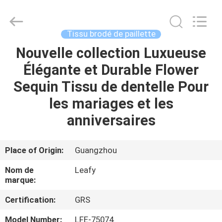
2026
Guangzhou
Leafy
Textiles
CO.,
Tissu brodé de paillette
Ltd..
All
Rights
Nouvelle collection Luxueuse
APERÇU
Reserved.
Élégante et Durable Flower
PRODUITS
Sequin Tissu de dentelle Pour
les mariages et les
A
anniversaires
PROPOS
DE
Place of Origin:
Guangzhou
NOUS
Nom de
Leafy
marque:
VISITE
Certification:
GRS
D'USINE
Model Number:
LFE-75074