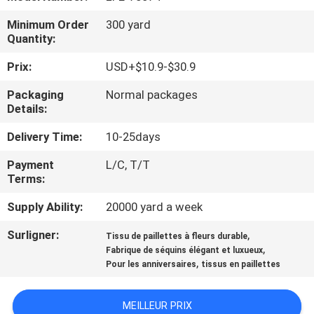
Minimum Order
300 yard
CONTRÔLE
Quantity:
DE
Prix:
USD+$10.9-$30.9
LA
Packaging
Normal packages
QUALITÉ
Details:
Delivery Time:
10-25days
CONTACT
Payment
L/C, T/T
Terms:
NOUVELLES
Supply Ability:
20000 yard a week
Surligner:
,
DEMANDE
Tissu de paillettes à fleurs durable
,
Fabrique de séquins élégant et luxueux
DE
,
Pour les anniversaires
tissus en paillettes
SOUMISSION
MEILLEUR PRIX