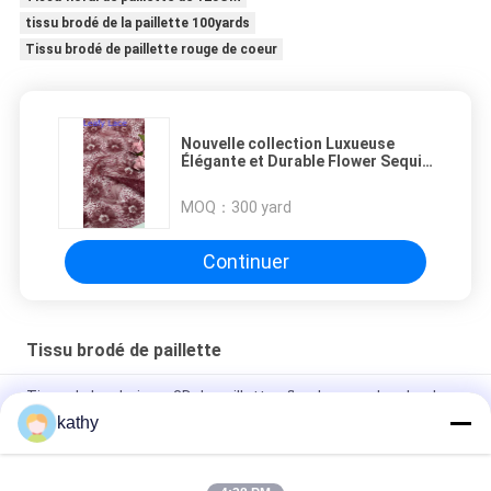
tissu brodé de la paillette 100yards
Tissu brodé de paillette rouge de coeur
Nouvelle collection Luxueuse
Élégante et Durable Flower Sequin
Tissu de dentelle Pour les
mariages et les anniversaires
MOQ：
300 yard
Continuer
Tissu brodé de paillette
Tissu de broderie en 3D de paillettes florales pour la robe de
fête d'anniversaire
kathy
Couleur papillon de haute qualité douce paille brodée tissu
pattern pièce teinture maille de terre pour la mode robe