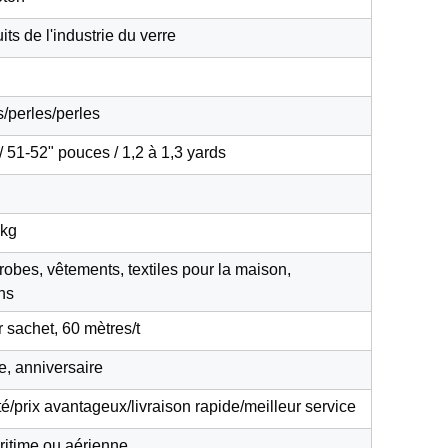
its de l'industrie du verre
/perles/perles
 51-52" pouces / 1,2 à 1,3 yards
 kg
robes, vêtements, textiles pour la maison,
ns
 sachet, 60 mètres/t
e, anniversaire
é/prix avantageux/livraison rapide/meilleur service
ritime ou aérienne