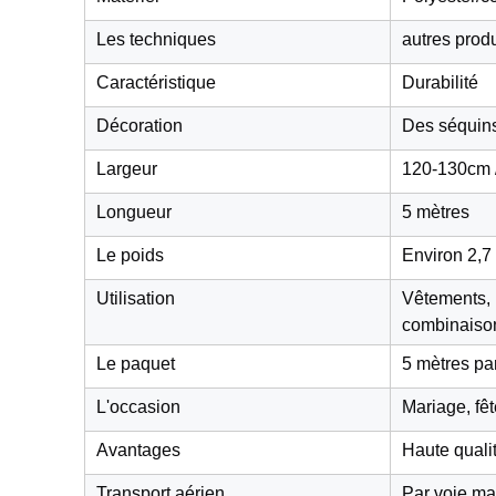
Les techniques
autres produ
Caractéristique
Durabilité
Décoration
Des séquins
Largeur
120-130cm /
Longueur
5 mètres
Le poids
Environ 2,7
Utilisation
Vêtements, 
combinaiso
Le paquet
5 mètres par
L'occasion
Mariage, fêt
Avantages
Haute qualit
Transport aérien
Par voie ma