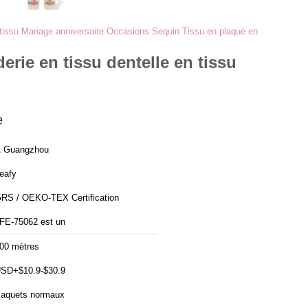
en tissu Mariage anniversaire Occasions Sequin Tissu en plaqué en
erie en tissu dentelle en tissu
e
 Guangzhou
eafy
RS / OEKO-TEX Certification
FE-75062 est un
00 mètres
SD+$10.9-$30.9
aquets normaux