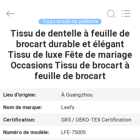
2026
Guangzhou
Leafy
Textiles
CO.,
Tissu brodé de paillette
Ltd..
All
Rights
Tissu de dentelle à feuille de
APERÇU
Reserved.
brocart durable et élégant
PRODUITS
Tissu de luxe Fête de mariage
Occasions Tissu de brocart à
A
feuille de brocart
PROPOS
DE
Lieu d'origine:
À Guangzhou
NOUS
Nom de marque:
Leafy
Certification:
GRS / OEKO-TEX Certification
VISITE
Numéro de modèle:
LFE-75005
D'USINE