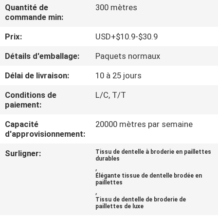
Quantité de
300 mètres
commande min:
CONTRÔLE
Prix:
USD+$10.9-$30.9
DE
LA
Détails d'emballage:
Paquets normaux
QUALITÉ
Délai de livraison:
10 à 25 jours
Conditions de
L/C, T/T
CONTACT
paiement:
Capacité
20000 mètres par semaine
NOUVELLES
d'approvisionnement:
Surligner:
Tissu de dentelle à broderie en paillettes
durables
DEMANDE
,
Élégante tissue de dentelle brodée en
DE
paillettes
,
SOUMISSION
Tissu de dentelle de broderie de
paillettes de luxe