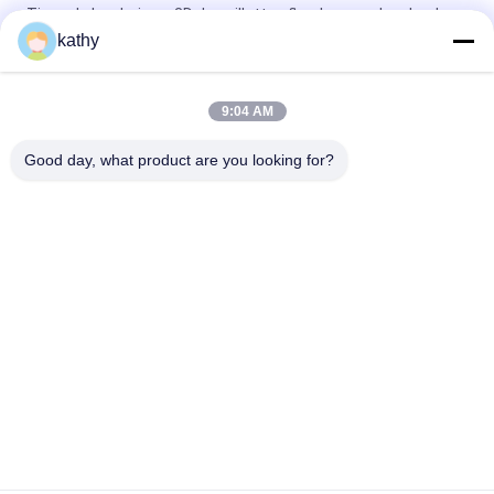
Tissu de broderie en 3D de paillettes florales pour la robe de
fête d'anniversaire
kathy
Couleur papillon de haute qualité douce paille brodée tissu
pattern pièce teinture maille de terre pour la mode robe
9:04 AM
Vêtements de mode pour femmes
Good day, what product are you looking for?
Catégories populaires
Tous
Tissu Brodé De 
Tissu Brodé De 
Dentelle
Paillette
Tissu Attaché De 
Tissu Floral De La 
Dentelle
Dentelle 3D
Équilibre De Dentelle 
Tissu Brodé D'oeillet
De Polyester
Tissu De Dentelle 
Tulle Mesh Fabric
De Bout Droit