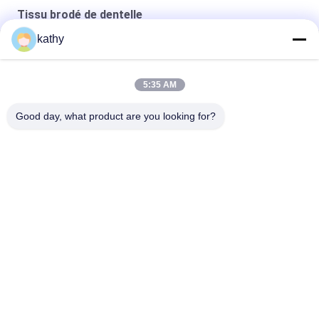
Tissu brodé de dentelle
kathy
Tissu en dentelle blanc Dentelle brodée Design personnalisé
Vêtements de beauté floraux de bonne qualité
5:35 AM
Le polyester en nylon a brodé le tissu de dentelle
Good day, what product are you looking for?
Catégories populaires
Tous
Tissu Brodé De 
Tissu Brodé De 
Dentelle
Paillette
Tissu Attaché De 
Tissu Floral De La 
Dentelle
Dentelle 3D
Équilibre De Dentelle 
Tissu Brodé D'oeillet
De Polyester
Tissu De Dentelle 