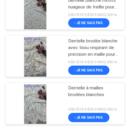
dentelle blanche motifs
nuageux de treillis pour
robes de mariée
USD+$10.9-$30.9 MOQ:300 mètres
- JE NE SAIS PAS.
Dentelle brodée blanche
avec tissu respirant de
précision en maille pour
vêtements de cérémonie
USD+$10.9-$30.9 MOQ:300 mètres
- JE NE SAIS PAS.
Dentelle à mailles
brodées blanches
USD+$10.9-$30.9 MOQ:300 mètres
- JE NE SAIS PAS.