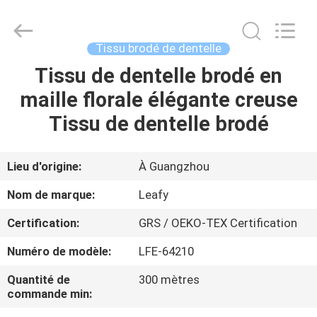
2026
Guangzhou
Leafy
Textiles
CO.,
Tissu brodé de dentelle
Ltd..
All
Rights
Tissu de dentelle brodé en
APERÇU
Reserved.
maille florale élégante creuse
PRODUITS
Tissu de dentelle brodé
A
Lieu d'origine:
À Guangzhou
PROPOS
Nom de marque:
Leafy
DE
Certification:
GRS / OEKO-TEX Certification
NOUS
Numéro de modèle:
LFE-64210
VISITE
Quantité de
300 mètres
commande min:
D'USINE