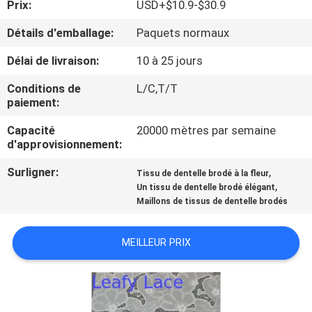
Prix:
USD+$10.9-$30.9
CONTRÔLE
Détails d'emballage:
Paquets normaux
DE
Délai de livraison:
10 à 25 jours
LA
Conditions de
L/C,T/T
QUALITÉ
paiement:
Capacité
20000 mètres par semaine
d'approvisionnement:
CONTACT
Surligner:
,
Tissu de dentelle brodé à la fleur
,
Un tissu de dentelle brodé élégant
NOUVELLES
Maillons de tissus de dentelle brodés
DEMANDE
MEILLEUR PRIX
DE
SOUMISSION