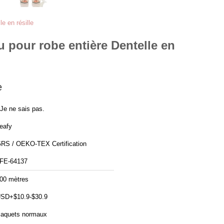
e en résille
u pour robe entière Dentelle en
e
 Je ne sais pas.
eafy
RS / OEKO-TEX Certification
FE-64137
00 mètres
SD+$10.9-$30.9
aquets normaux