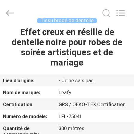
2026
Guangzhou
Leafy
Textiles
CO.,
Tissu brodé de dentelle
Ltd..
All
Rights
Effet creux en résille de
APERÇU
Reserved.
dentelle noire pour robes de
PRODUITS
soirée artistiques et de
mariage
A
PROPOS
Lieu d'origine:
- Je ne sais pas.
DE
Nom de marque:
Leafy
NOUS
Certification:
GRS / OEKO-TEX Certification
Numéro de modèle:
LFL-75041
VISITE
D'USINE
Quantité de
300 mètres