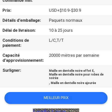
commande min:
Prix:
USD+$10.9-$30.9
CONTRÔLE
DE
Détails d'emballage:
Paquets normaux
LA
Délai de livraison:
10 à 25 jours
QUALITÉ
Conditions de
L/C,T/T
paiement:
CONTACT
Capacité
20000 mètres par semaine
d'approvisionnement:
NOUVELLES
Surligner:
,
Maille en dentelle noire effet E
Maille en dentelle noire pour robes de
soirée
,
Maille en dentelle noire ajourée
DEMANDE
DE
MEILLEUR PRIX
SOUMISSION