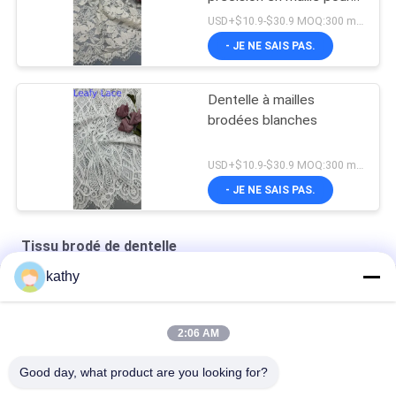
vêtements de cérémonie
USD+$10.9-$30.9 MOQ:300 mètres
- JE NE SAIS PAS.
Dentelle à mailles
brodées blanches
USD+$10.9-$30.9 MOQ:300 mètres
- JE NE SAIS PAS.
Tissu brodé de dentelle
kathy
Tissu en dentelle blanc Dentelle brodée Design personnalisé
Vêtements de beauté floraux de bonne qualité
2:06 AM
Le polyester en nylon a brodé le tissu de dentelle
Good day, what product are you looking for?