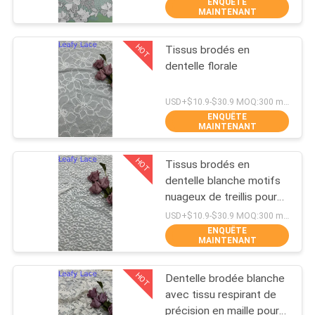
ENQUÊTE
MAINTENANT
CONTRÔLE
HOT
Tissus brodés en
DE
50
dentelle florale
LA
Tissu attaché de
QUALITÉ
USD+$10.9-$30.9 MOQ:300 mètres
dentelle
ENQUÊTE
MAINTENANT
CONTACT
HOT
Tissus brodés en
dentelle blanche motifs
NOUVELLES
nuageux de treillis pour
47
robes de mariée
USD+$10.9-$30.9 MOQ:300 mètres
ENQUÊTE
tissu floral de la
DEMANDE
MAINTENANT
DE
dentelle 3D
HOT
Dentelle brodée blanche
SOUMISSION
avec tissu respirant de
précision en maille pour