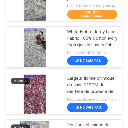
vêtements de cérémonie
PLAN
USD+$10.9-$30.9 MOQ:300 mètres
ENQUÊTE
DU
MAINTENANT
14
SITE
équilibre de dentelle
White Embroiderey Lace
Fabric 100% Cotton Ivory
de polyester
POLITIQUE
High Quality Luxary Fabric
124CM Width
DE
Négociable MOQ:10yards
- JE NE SAIS PAS.
CONFIDENTIALITÉ
Largeur florale chimique
29
du tissu 119CM de
dentelle de broderie de
Tissu brodé d'oeillet
Fushcia
Negotiation base on quantity MOQ:15y
- JE NE SAIS PAS.
Fer floral chimique de