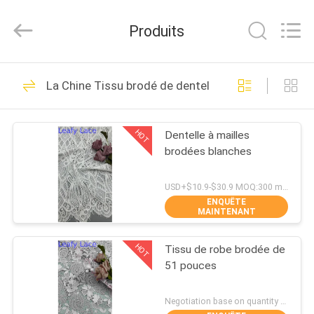
2026
Guangzhou
Leafy
Produits
Textiles
CO.,
Ltd..
All
Rights
APERÇU
280
Reserved.
La Chine Tissu brodé de dentelle
Tissu brodé de
PRODUITS
dentelle
HOT
Dentelle à mailles
brodées blanches
A
PROPOS
USD+$10.9-$30.9 MOQ:300 mètres
ENQUÊTE
DE
MAINTENANT
194
NOUS
Tissu brodé de
HOT
Tissu de robe brodée de
51 pouces
VISITE
paillette
D'USINE
Negotiation base on quantity MOQ:15y