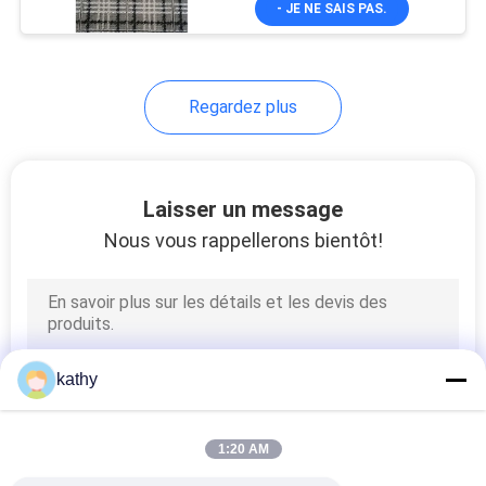
- JE NE SAIS PAS.
21
tissu plissé de
dentelle
Regardez plus
Laisser un message
Nous vous rappellerons bientôt!
22
Tissu coloré de
broderie
kathy
1:20 AM
43