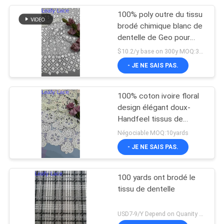
100% poly outre du tissu
20
brodé chimique blanc de
déjouez le tissu
dentelle de Geo pour
l'habillement de femmes
$10.2/y base on 300y MOQ:300y
imprimé
- JE NE SAIS PAS.
100% coton ivoire floral
design élégant doux-
Handfeel tissus de
39
dentelle brodée pleine
Négociable MOQ:10yards
Tissu perlé de
largeur pour les
- JE NE SAIS PAS.
vêtements de mode
broderie
100 yards ont brodé le
tissu de dentelle
USD7-9/Y Depend on Quanity MOQ:10yards