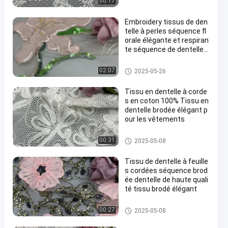
00:17
Embroidery tissus de den
telle à perles séquence fl
orale élégante et respiran
te séquence de dentelle d
e luxe
Tissu perlé de broderie
02:07
2025-05-26
Tissu en dentelle à corde
s en coton 100% Tissu en
dentelle brodée élégant p
our les vêtements
Tissu attaché de dentelle
00:31
2025-05-08
Tissu de dentelle à feuille
s cordées séquence brod
ée dentelle de haute quali
té tissu brodé élégant
Tissu attaché de dentelle
00:27
2025-05-08