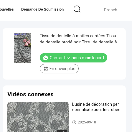
ouvelles
Demande De Soumission
French
Tissu de dentelle à mailles cordées Tissu
de dentelle brodé noir Tissu de dentelle à
feuilles Tissu brodé de dentelle
Contactez-nous maintenant
En savoir plus
Vidéos connexes
L'usine de décoration per
sonnalisée pour les robes
Tissu brodé de paillette
2025-09-18