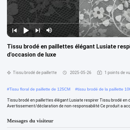
Tissu brodé en paillettes élégant Lusiate respi
d'occasion de luxe
Tissu brodé de paillette
2025-05-26
1 points de v
#
Tissu floral de paillette de 125CM
#
tissu brodé de la paillette 1
Tissu brodé en paillettes élégant Lusiate respirer Tissu brodé en d
Avertissement/déclaration de non-responsabilité Ce produit a acquis
Messages du visiteur