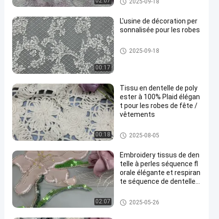
02:07
2025-09-18
L'usine de décoration per
sonnalisée pour les robes
Tissu brodé de paillette
2025-09-18
00:17
Tissu en dentelle de poly
ester à 100% Plaid élégan
t pour les robes de fête /
vêtements
Tissu brodé de dentelle
00:18
2025-08-05
Embroidery tissus de den
telle à perles séquence fl
orale élégante et respiran
te séquence de dentelle d
e luxe
Tissu perlé de broderie
02:07
2025-05-26