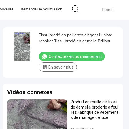
ouvelles
Demande De Soumission
French
Tissu brodé en paillettes élégant Lusiate
respirer Tissu brodé en dentelle Brillant
Tissu d'occasion de luxe
Contactez-nous maintenant
En savoir plus
Vidéos connexes
Produit en maille de tissu
de dentelle broderie à feui
lles Fabrique de vêtement
s de mariage de luxe
Tissu brodé de dentelle