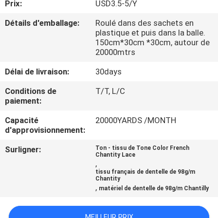
Prix:
USD3.5-5/Y
CONTRÔLE
Détails d'emballage:
Roulé dans des sachets en
plastique et puis dans la balle.
DE
150cm*30cm *30cm, autour de
20000mtrs
LA
QUALITÉ
Délai de livraison:
30days
Conditions de
T/T, L/C
paiement:
CONTACT
Capacité
20000YARDS /MONTH
d'approvisionnement:
NOUVELLES
Surligner:
Ton - tissu de Tone Color French
Chantity Lace
,
DEMANDE
tissu français de dentelle de 98g/m
Chantity
DE
,
matériel de dentelle de 98g/m Chantilly
SOUMISSION
MEILLEUR PRIX