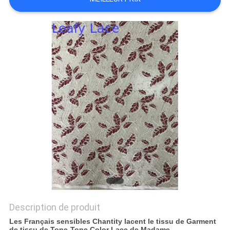
PLAN
DU
SITE
POLITIQUE
DE
CONFIDENTIALITÉ
Description de produit
Les Français sensibles Chantity lacent le tissu de Garment
de tissu de Tone-Tone Color Lace de Madame