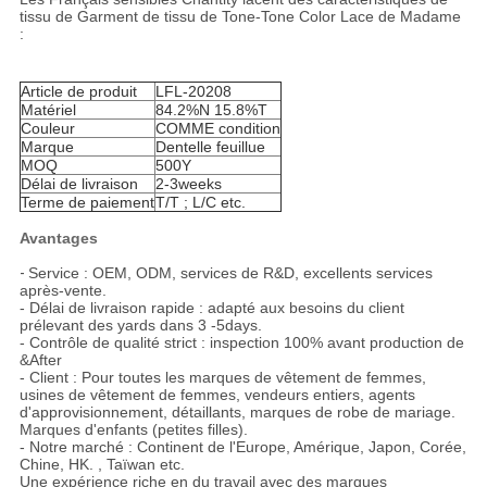
tissu de Garment de tissu de Tone-Tone Color Lace de Madame
:
Article de produit
LFL-20208
Matériel
84.2%N 15.8%T
Couleur
COMME condition
Marque
Dentelle feuillue
MOQ
500Y
Délai de livraison
2-3weeks
Terme de paiement
T/T ; L/C etc.
Avantages
-
Service : OEM, ODM, services de R&D, excellents services
après-vente.
- Délai de livraison rapide : adapté aux besoins du client
prélevant des yards dans 3 -5days.
- Contrôle de qualité strict : inspection 100% avant production de
&After
- Client : Pour toutes les marques de vêtement de femmes,
usines de vêtement de femmes, vendeurs entiers, agents
d'approvisionnement, détaillants, marques de robe de mariage.
Marques d'enfants (petites filles).
- Notre marché : Continent de l'Europe, Amérique, Japon, Corée,
Chine, HK. , Taïwan etc.
Une expérience riche en du travail avec des marques