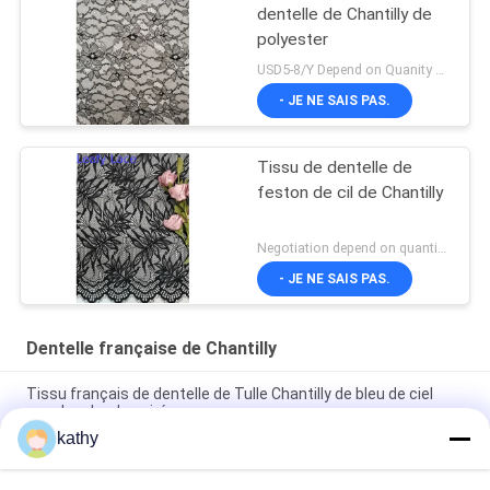
dentelle de Chantilly de
polyester
USD5-8/Y Depend on Quanity MOQ:10yards
- JE NE SAIS PAS.
Tissu de dentelle de
feston de cil de Chantilly
Negotiation depend on quantity MOQ:10yards
- JE NE SAIS PAS.
Dentelle française de Chantilly
Tissu français de dentelle de Tulle Chantilly de bleu de ciel
pour la robe de soirée
kathy
Tissu métallique de dentelle de cil français de Chantilly avec le
feston