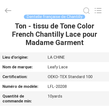
2026
Guangzhou
Leafy
Textiles
CO.,
Dentelle française de Chantilly
Ltd..
All
Rights
Ton - tissu de Tone Color
APERÇU
Reserved.
French Chantilly Lace pour
PRODUITS
Madame Garment
A
Lieu d'origine:
LA CHINE
PROPOS
Nom de marque:
Leafy Lace
DE
Certification:
OEKO-TEX Standard 100
NOUS
Numéro de modèle:
LFL-20208
VISITE
Quantité de
10yards
commande min:
D'USINE