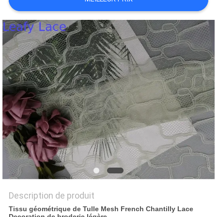
PLAN
DU
SITE
POLITIQUE
DE
CONFIDENTIALITÉ
Description de produit
Tissu géométrique de Tulle Mesh French Chantilly Lace
Decoration de broderie légère