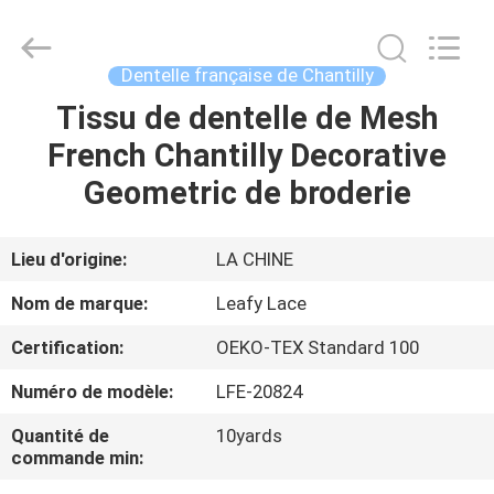
2026
Guangzhou
Leafy
Textiles
CO.,
Dentelle française de Chantilly
Ltd..
All
Rights
Tissu de dentelle de Mesh
APERÇU
Reserved.
French Chantilly Decorative
PRODUITS
Geometric de broderie
A
Lieu d'origine:
LA CHINE
PROPOS
Nom de marque:
Leafy Lace
DE
Certification:
OEKO-TEX Standard 100
NOUS
Numéro de modèle:
LFE-20824
VISITE
Quantité de
10yards
commande min:
D'USINE