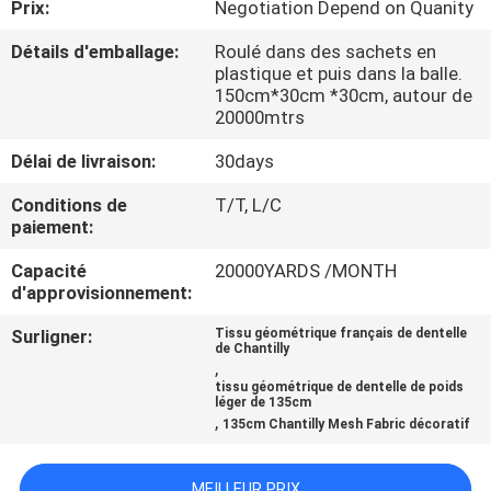
Prix:
Negotiation Depend on Quanity
CONTRÔLE
Détails d'emballage:
Roulé dans des sachets en
plastique et puis dans la balle.
DE
150cm*30cm *30cm, autour de
20000mtrs
LA
QUALITÉ
Délai de livraison:
30days
Conditions de
T/T, L/C
paiement:
CONTACT
Capacité
20000YARDS /MONTH
d'approvisionnement:
NOUVELLES
Surligner:
Tissu géométrique français de dentelle
de Chantilly
,
DEMANDE
tissu géométrique de dentelle de poids
léger de 135cm
DE
,
135cm Chantilly Mesh Fabric décoratif
SOUMISSION
MEILLEUR PRIX