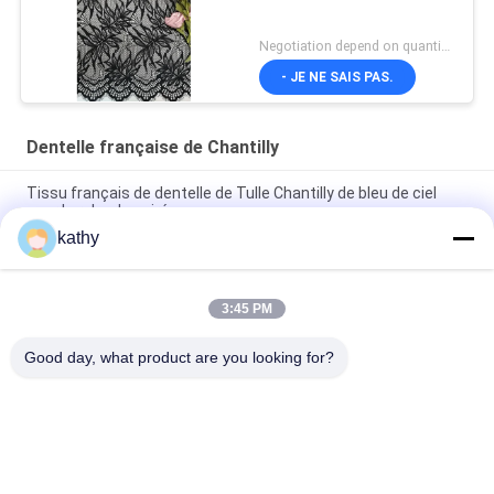
Negotiation depend on quantity MOQ:10yards
- JE NE SAIS PAS.
Dentelle française de Chantilly
Tissu français de dentelle de Tulle Chantilly de bleu de ciel
pour la robe de soirée
kathy
Tissu métallique de dentelle de cil français de Chantilly avec le
feston
3:45 PM
Tissu métallique de dentelle de feston de Lurex de cil français
de Chantilly
Good day, what product are you looking for?
Catégories populaires
Tous
Tissu Brodé De 
Tissu Brodé De 
Dentelle
Paillette