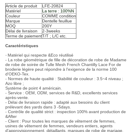
Article de produit
LFE-20824
Matériel
La terre : 100%N
Couleur
COMME condition
Marque
Dentelle feuillue
MOQ
200Y
Délai de livraison
2-3weeks
Terme de paiement
T/T ; L/C etc.
Caractéristiques
-
Matériel qui respecte &Eco réutilisé
- La robe géométrique de fille de décoration de robe de Madame
de robe de soirée de Tulle Mesh French Chantilly Lace For de
broderie légère peut répondre à l'exigence de la norme 100
d'OEKO-Tex.
- Normes de haute qualité : Stabilité de couleur : 3.5~4 niveau ;
Azo libre ;
Système de point 4 américain.
- Service : OEM, ODM, services de R&D, excellents services
après-vente.
- Délai de livraison rapide : adapté aux besoins du client
prélevant des yards dans 3 -5days.
- Contrôle de qualité strict : inspection 100% avant production de
&After
- Client : Pour toutes les marques de vêtement de femmes,
usines de vêtement de femmes, vendeurs entiers, agents
d'approvisionnement, détaillants, marques de robe de mariage.