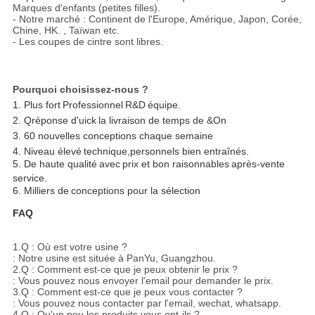
Marques d'enfants (petites filles).
- Notre marché : Continent de l'Europe, Amérique, Japon, Corée,
Chine, HK. , Taïwan etc.
- Les coupes de cintre sont libres.
Pourquoi choisissez-nous ?
1.
Plus fort
Professionnel
R&D
équipe
.
2.
Q
réponse d'uick
la livraison de temps de &On
3.
60 nouvelles conceptions chaque semaine
4.
Niveau élevé
t
echnique,
personnels bien entraînés.
5. De haute qualité
avec
prix et bon raisonnables
après-vente
service
.
6
.
Milliers de
conceptions pour la sélection
FAQ
1.Q : Où est votre usine ?
: Notre usine est située à PanYu, Guangzhou.
2.Q : Comment est-ce que je peux obtenir le prix ?
: Vous pouvez nous envoyer l'email pour demander le prix.
3.Q : Comment est-ce que je peux vous contacter ?
: Vous pouvez nous contacter par l'email, wechat, whatsapp.
4.Q : Qu'un peu les produits vous ont-ils ?