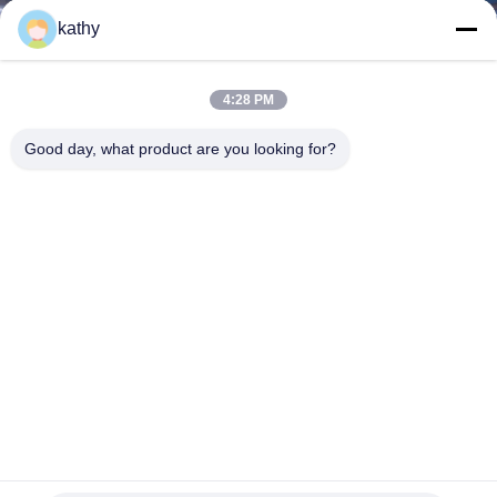
kathy
CONTRÔLE
DE
4:28 PM
LA
Good day, what product are you looking for?
QUALITÉ
CONTACT
NOUVELLES
DEMANDE
DE
SOUMISSION
Tissu brodé à la paille à feuilles à la paille à fleurs à respirer à
la paille à la dentelle à la paille à l'occasion